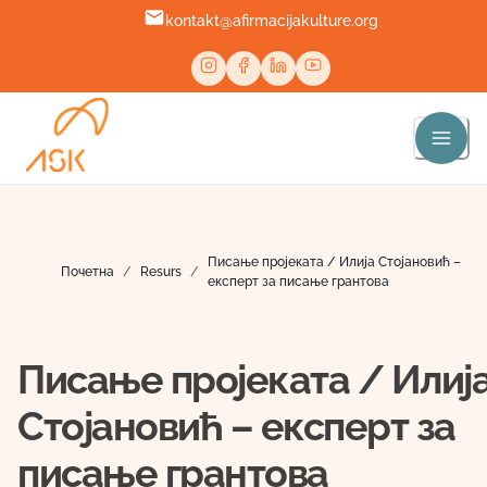
kontakt@afirmacijakulture.org
Писање пројеката / Илија Стојановић –
Почетна
/
Resurs
/
експерт за писање грантова
Писање пројеката / Илиј
Стојановић – експерт за
писање грантова