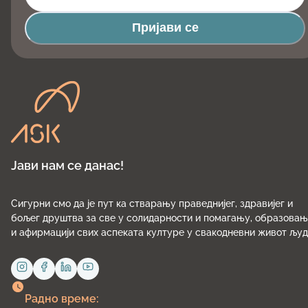
Пријави се
Јави нам се данас!
Сигурни смо да је пут ка стварању праведнијег, здравијег и
бољег друштва за све у солидарности и помагању, образова
и афирмацији свих аспеката културе у свакодневни живот људ
Радно време: