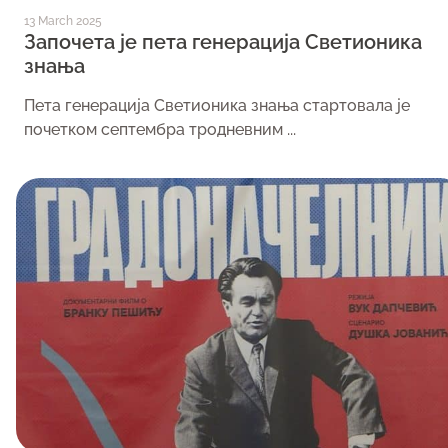
13 March 2025
Започета је пета генерација Светионика
знања
Пета генерација Светионика знања стартовала је
почетком септембра тродневним ...