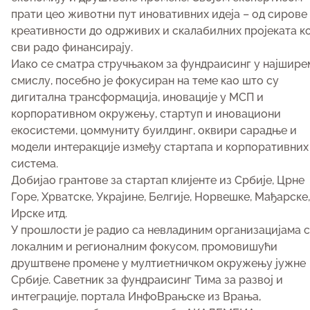
прати цео животни пут иновативних идеја – од сирове
креативности до одрживих и скалабилних пројеката ко
сви радо финансирају.
Иако се сматра стручњаком за фундраисинг у најшире
смислу, посебно је фокусиран на теме као што су
дигитална трансформација, иновације у МСП и
корпоративном окружењу, стартуп и иновациони
екосистеми, цоммунитy буилдинг, оквири сарадње и
модели интеракције између стартапа и корпоративних
система.
Добијао грантове за стартап клијенте из Србије, Црне
Горе, Хрватске, Украјине, Белгије, Норвешке, Мађарске,
Ирске итд.
У прошлости је радио са невладиним организацијама 
локалним и регионалним фокусом, промовишући
друштвене промене у мултиетничком окружењу јужне
Србије. Саветник за фундраисинг Тима за развој и
интеграције, портала ИнфоВрањске из Врања,