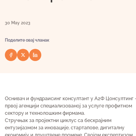
30 May 2023
Поделите овај чланак
Оснивач и фундраисинг консултант у А2Ф Цонсултинг 
првој агенцији специализованој за услуге профитном
сектору и технолошким фирмама.
Стручњак за пројектни циклус са бескрајним
ентузијазмом за иновације, стартапове, дигиталну
економију и друштвене промене. Својом експертизом