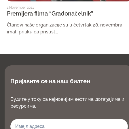
1 November 2021
Premijera filma “Gradonačelnik”
Članovi naše organizacije su u četvrtak 28. novembra
imali priliku da prisust...
Пријавите се на наш билтен
Будите у току са најновијим вестима, догађајима и
ресурсима.