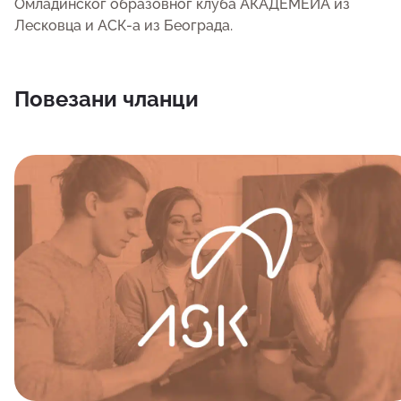
Омладинског образовног клуба АКАДЕМЕИА из
Лесковца и АСК-а из Београда.
Повезани чланци